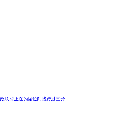
政联盟正在的席位间接跨过三分...