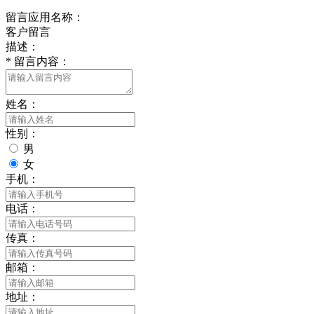
留言应用名称：
客户留言
描述：
*
留言内容：
姓名：
性别：
男
女
手机：
电话：
传真：
邮箱：
地址：