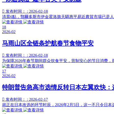

发布时间： : 2026-02-18
清晨6點，鄂爾多斯市伊金霍洛旗天驕惠平易近農貿市場已是人
18
2026-02
马雨山区全链条护航春节食物平安

发布时间： : 2026-02-18
为保障2026年春节期间群众饮食平安，营制安心的节日消费，
17
2026-02
特朗普告急高市选情反转日本左翼欢快：

发布时间： : 2026-02-17
就正在日本改选的环节时辰，2026年2月5日，这一不只令日