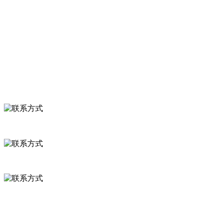
关于我们
食品安全知识
食品安全资讯
联系我们
联系方式
河北省保定市徐水县崔庄镇吴庄村
0312-8799456 18633256098
delishipin@yeah.net
给我留言