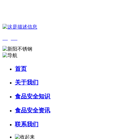
您好，欢迎来到 河北乐虎- lehu(游戏)食品 官方网站！
English
首页
关于我们
食品安全知识
食品安全资讯
联系我们