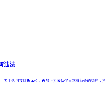
畴违法
6席，零丁达到过对折席位，再加上执政伙伴日本维新会的36席，执