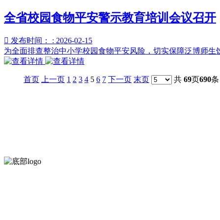
全省校园食物平安警示教育培训会议召开

发布时间： : 2026-02-15
为全面排查整治中小学校园食物平安风险，切实保障泛博师生饮食
首页
上一页
1
2
3
4
5
6
7
下一页
末页
共
69
页
690
条
河北乐虎- lehu(游戏)食品有限公司创建于1991年，是经省级注
服务支持