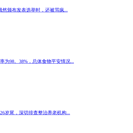
然颁布发表选举时，还被骂疯...
98。38%，总体食物平安情况...
6岁尾，深切排查整治养老机构...