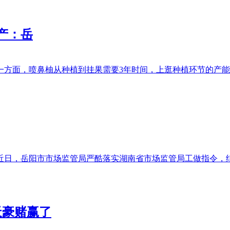
产：岳
方面，喷鼻柚从种植到挂果需要3年时间，上逛种植环节的产能另
近日，岳阳市市场监管局严酷落实湖南省市场监管局工做指令，结
天豪赌赢了