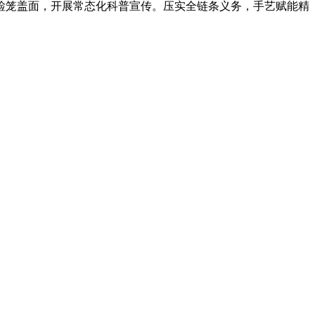
检笼盖面，开展常态化科普宣传。压实全链条义务，手艺赋能精
产品有速冻甜糯玉米，芦笋，青豆，草莓，花菜，青刀豆，混合菜，胡萝卜等。