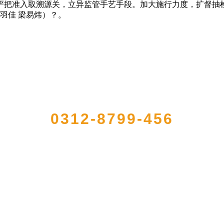
严把准入取溯源关，立异监管手艺手段。加大施行力度，扩督抽
羽佳 梁易炜）？。
QUICK CONTACT US
0312-8799-456
册的大型农产品加工出口企业，注册资金2000万元，总资产1亿多元。公司