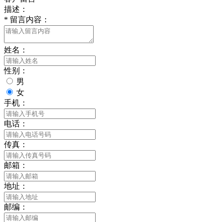
描述：
*
留言内容：
姓名：
性别：
男
女
手机：
电话：
传真：
邮箱：
地址：
邮编：