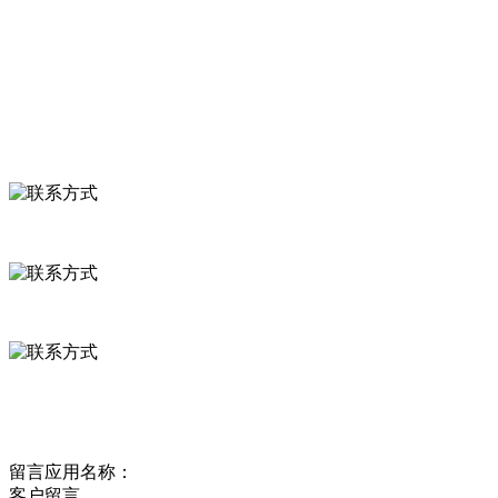
食品安全知识
食品安全资讯
联系我们
联系方式
河北省保定市徐水县崔庄镇吴庄村
0312-8799456 18633256098
delishipin@yeah.net
给我留言
留言应用名称：
客户留言