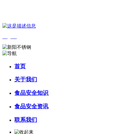
您好，欢迎来到 河北乐虎- lehu(游戏)食品 官方网站！
English
首页
关于我们
食品安全知识
食品安全资讯
联系我们