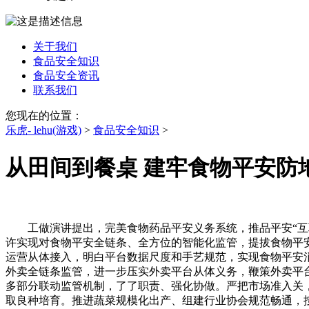
关于我们
食品安全知识
食品安全资讯
联系我们
您现在的位置：
乐虎- lehu(游戏)
>
食品安全知识
>
从田间到餐桌 建牢食物平安防
工做演讲提出，完美食物药品平安义务系统，推品平安“互联网
许实现对食物平安全链条、全方位的智能化监管，提拔食物平安
运营从体接入，明白平台数据尺度和手艺规范，实现食物平安
外卖全链条监管，进一步压实外卖平台从体义务，鞭策外卖平
多部分联动监管机制，了了职责、强化协做。严把市场准入关
取良种培育。推进蔬菜规模化出产、组建行业协会规范畅通，